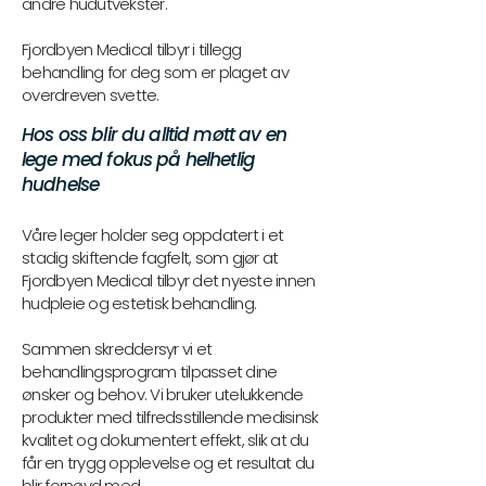
andre hudutvekster.
Fjordbyen Medical tilbyr i tillegg
behandling for deg som er plaget av
overdreven svette.
Hos oss blir du alltid møtt av en
lege med fokus på helhetlig
hudhelse
Våre leger holder seg oppdatert i et
stadig skiftende fagfelt, som gjør at
Fjordbyen Medical tilbyr det nyeste innen
hudpleie og estetisk behandling.
Sammen skreddersyr vi et
behandlingsprogram tilpasset dine
ønsker og behov. Vi bruker utelukkende
produkter med tilfredsstillende medisinsk
kvalitet og dokumentert effekt, slik at du
får en trygg opplevelse og et resultat du
blir fornøyd med.