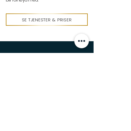
SE TJENESTER & PRISER
Fjordbyen Medical har en absolutt 18-
årsgrense på alle kosmetiske
behandlinger. Kosmetiske behandlinger
utføres ikke på gravide og ammende.
Våre behandlere forbeholder seg retten
til å avvise og nekte behandlinger som
strider mot estetiske eller etiske
prinsipper.